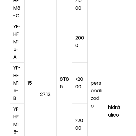
HF
>10
M8
00
-C
YF-
HF
200
M1
0
5-
A
YF-
HF
8T8
>20
M1
15
pers
5
00
5-
onali
27.12
B
zad
o
hidrá
YF-
ulico
HF
>20
M1
00
5-