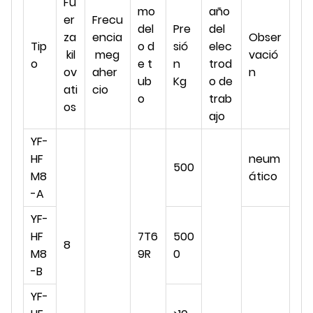
Fu
mo
año
er
Frecu
del
Pre
del
za
encia
Obser
Tip
o d
sió
elec
kil
meg
vació
o
e t
n
trod
ov
aher
n
ub
Kg
o de
ati
cio
o
trab
os
ajo
YF-
HF
neum
500
M8
ático
-A
YF-
HF
7T6
500
8
M8
9R
0
-B
YF-