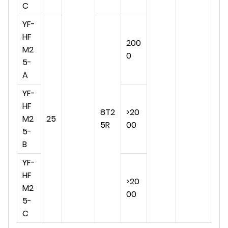
C
YF-
HF
200
M2
0
5-
A
YF-
HF
8T2
>20
M2
25
5R
00
5-
B
YF-
HF
>20
M2
00
5-
C