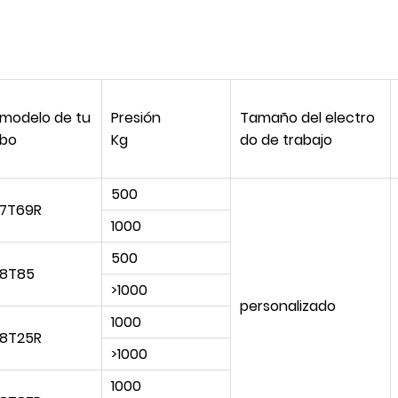
modelo de tu
Presión
Tamaño del electro
bo
Kg
do de trabajo
500
7T69R
1000
500
8T85
>1000
personalizado
1000
8T25R
>1000
1000