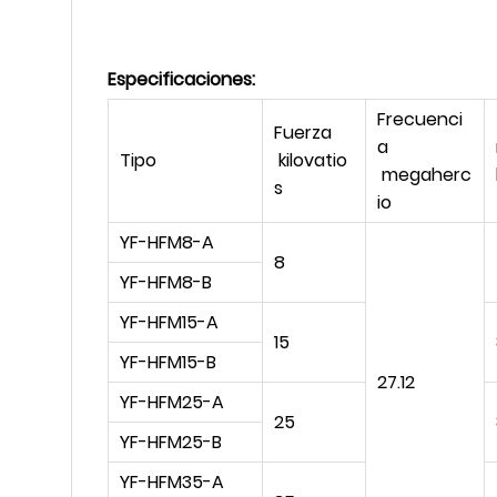
Especificaciones:
Frecuenci
Fuerza
a
Tipo
kilovatio
megaherc
s
io
YF-HFM8-A
8
YF-HFM8-B
YF-HFM15-A
15
YF-HFM15-B
27.12
YF-HFM25-A
25
YF-HFM25-B
YF-HFM35-A