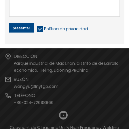
presentar
Política de privacidad
DIRECCIÓN
Parque industrial de Maoshan, distrito de desarrollo
económico, Tieling, Liaoning.PRChina
BUZÓN
wangyu@lnyfgp.com
TELÉFONO
+86-024-72698866
Copyright de © Liaoning Unify High Frequency Welding