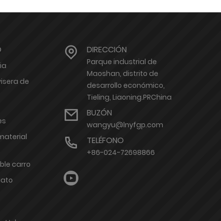
O
DIRECCIÓN
Parque industrial de
ia
Maoshan, distrito de
isera de
desarrollo económico,
Tieling, Liaoning.PRChina
BUZÓN
es
wangyu@lnyfgp.com
material
TELÉFONO
+86-024-72698866
ble carro
lato