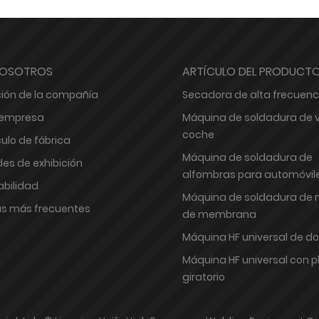
NOSOTROS
ARTÍCULO DEL PRODUCT
ión de la compañía
Secadora de alta frecuenc
e empresa
Máquina de soldadura de v
coche
ulo de fábrica
Máquina de soldadura de
des de exhibición
alfombras para automóvil
bilidad
Máquina de soldadura de 
s más frecuentes
de membrana
Máquina HF universal de do
Máquina HF universal con p
giratorio