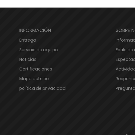
INFORMACIÓN
SOBRE 
Entrega
Informac
Servicio de equipo
Estilo d
Noticias
Espectác
Certificaciones
Activida
Mapa del sitio
Responsa
política de privacidad
Pregunta