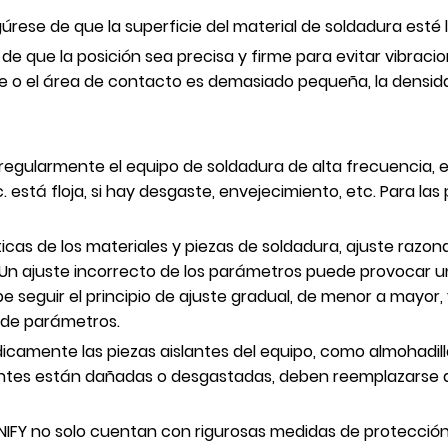
rese de que la superficie del material de soldadura esté li
e de que la posición sea precisa y firme para evitar vibrac
te o el área de contacto es demasiado pequeña, la densida
regularmente el equipo de soldadura de alta frecuencia,
 está floja, si hay desgaste, envejecimiento, etc. Para l
cas de los materiales y piezas de soldadura, ajuste razo
. Un ajuste incorrecto de los parámetros puede provocar un
e seguir el principio de ajuste gradual, de menor a mayor
 de parámetros.
camente las piezas aislantes del equipo, como almohadillas 
slantes están dañadas o desgastadas, deben reemplazarse a
NIFY no solo cuentan con rigurosas medidas de protección 