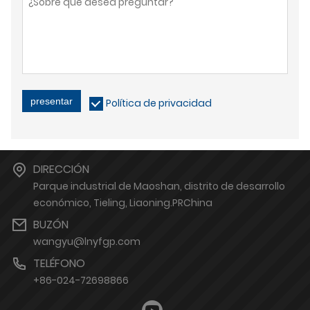
presentar
Política de privacidad
DIRECCIÓN
Parque industrial de Maoshan, distrito de desarrollo
económico, Tieling, Liaoning.PRChina
BUZÓN
wangyu@lnyfgp.com
TELÉFONO
+86-024-72698866